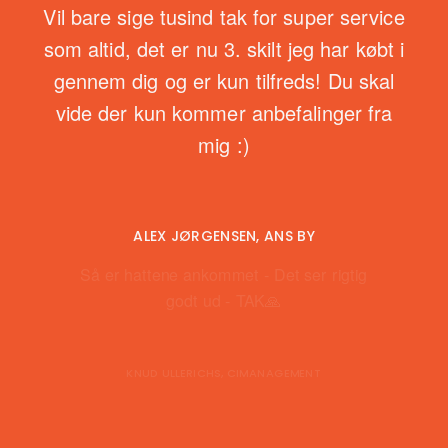
Vil bare sige tusind tak for super service
som altid, det er nu 3. skilt jeg har købt i
gennem dig og er kun tilfreds! Du skal
vide der kun kommer anbefalinger fra
mig :)
ALEX JØRGENSEN, ANS BY
Så er hattene ankommet - Det ser rigtig
godt ud - TAK🙏
KNUD ULLERICHS, CIMANAGEMENT