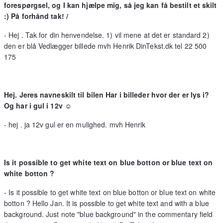
forespørgsel, og I kan hjælpe mig, så jeg kan få bestilt et skilt
:) På forhånd tak! /
- Hej . Tak for din henvendelse. 1) vil mene at det er standard 2)
den er blå Vedlægger billede mvh Henrik DinTekst.dk tel 22 500
175
Hej. Jeres navneskilt til bilen Har i billeder hvor der er lys i?
Og har i gul i 12v ☺
- hej . ja 12v gul er en mulighed. mvh Henrik
Is it possible to get white text on blue botton or blue text on
white botton ?
- Is it possible to get white text on blue botton or blue text on white
botton ? Hello Jan. It is possible to get white text and with a blue
background. Just note "blue background" in the commentary field