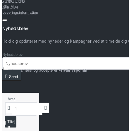
Vores brands
Site Map
Leveringsinformation
Nyhedsbrev
Hold dig opdateret med nyheder og kampagner ved at tilmelde dig 
Nyhedsbrev
Jeg har læst og accepterer
Privatlivspolitik
Send
Antal
Tilføj
til