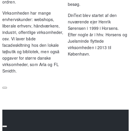
ordren.
besøg.
Virksomheden har mange
DinText blev startet af den
ervhervskunder: webshops,
nuværende ejer Henrik
liberale erhverv, håndværkere,
Sørensen i 1999 i Horsens.
industri, offentlige virksomheder,
Efter nogle år i hhv. Horsens og
osv. Vi laver både
Juelsminde flyttede
facadeskiltning hos den lokale
virksomheden i 2013 til
tøjbutik og bibliotek, men også
København.
opgaver for større danske
virksomheder, som Arla og FL
Smidth.