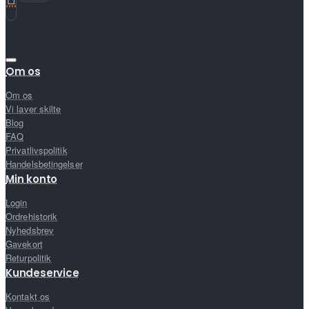
Om os
Om os
Vi laver skilte
Blog
FAQ
Privatlivspolitik
Handelsbetingelser
Min konto
Login
Ordrehistorik
Nyhedsbrev
Gavekort
Returpolitik
Kundeservice
Kontakt os