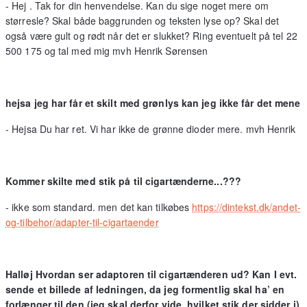
- Hej . Tak for din henvendelse. Kan du sige noget mere om
størresle? Skal både baggrunden og teksten lyse op? Skal det
også være gult og rødt når det er slukket? Ring eventuelt på tel 22
500 175 og tal med mig mvh Henrik Sørensen
hejsa jeg har får et skilt med grønlys kan jeg ikke får det mene
- Hejsa Du har ret. Vi har ikke de grønne dioder mere. mvh Henrik
Kommer skilte med stik på til cigartænderne...???
- ikke som standard. men det kan tilkøbes
https://dintekst.dk/andet-
og-tilbehor/adapter-til-cigartaender
Halløj Hvordan ser adaptoren til cigartænderen ud? Kan I evt.
sende et billede af ledningen, da jeg formentlig skal ha’ en
forlænger til den (jeg skal derfor vide, hvilket stik der sidder i)