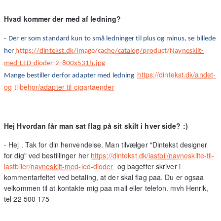
Hvad kommer der med af ledning?
-
Der er som standard kun to små ledninger til plus og minus, se billede
her
https://dintekst.dk/image/cache/catalog/product/Navneskilt-
med-LED-dioder-2-800x531h.jpg
https://dintekst.dk/andet-
Mange bestiller derfor adapter med ledning
og-tilbehor/adapter-til-cigartaender
Hej Hvordan får man sat flag på sit skilt i hver side? :)
- Hej . Tak for din henvendelse. Man tilvælger "Dintekst designer
for dig" ved bestillinger her
https://dintekst.dk/lastbil/navneskilte-til-
lastbiler/navneskilt-med-led-dioder
og bagefter skriver i
kommentarfeltet ved betaling, at der skal flag paa. Du er ogsaa
velkommen til at kontakte mig paa mail eller telefon. mvh Henrik,
tel 22 500 175