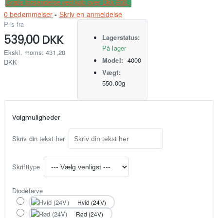
Gratis forsendelse ved køb over Dkk 600,-
0 bedømmelser
-
Skriv en anmeldelse
Pris fra
539,00 DKK
Lagerstatus:
På lager
Ekskl. moms: 431,20
Model:
4000
DKK
Vægt:
550.00g
Valgmuligheder
Skriv din tekst her
Skrifttype
Diodefarve
Hvid (24V)
Rød (24V)