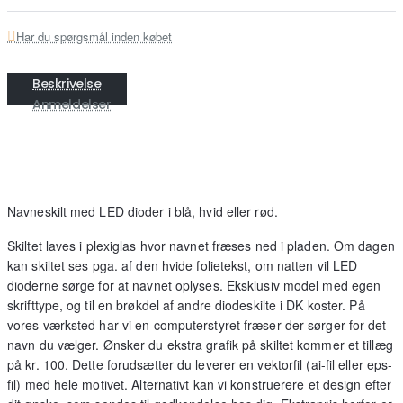
Har du spørgsmål inden købet
Beskrivelse
Anmeldelser
Navneskilt med LED dioder i blå, hvid eller rød.
Skiltet laves i plexiglas hvor navnet fræses ned i pladen. Om dagen
kan skiltet ses pga. af den hvide folietekst, om natten vil LED
dioderne sørge for at navnet oplyses. Eksklusiv model med egen
skrifttype, og til en brøkdel af andre diodeskilte i DK koster. På
vores værksted har vi en computerstyret fræser der sørger for det
navn du vælger. Ønsker du ekstra grafik på skiltet kommer et tillæg
på kr. 100. Dette forudsætter du leverer en vektorfil (ai-fil eller eps-
fil) med hele motivet. Alternativt kan vi konstruerere et design efter