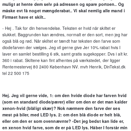
muligt at hente dem selv på adressen og spare portoen.. Og
måske evt få noget mængderabat.. Vi skal nemlig alle mand i
Firmaet have et skilt..
- Hej . Tak for din henvendelse. Teksten er hvid når skiltet er
slukket. Baggrunden kan ændres, normalt er den sort, men jeg har
også blå og rød. Når skiltet er tændt har teksten den farve som
diodefarven der vælges. Jeg vil gerne give Jer 10% rabat hvis I
laver en samlet bestilling 6 stk, samt gratis sugekopper. Dvs i alt kr.
360 i rabat. Skiltene kan fint afhentes på værkstedet, der ligger
Rentemestervej 80 2400 København NV. mvh Henrik, DinTekst.dk
tel 22 500 175
Hej. Jeg vil gerne vide, 1: om den hvide diode har farven hvid
(som en standard diode/pærer) eller om den er det man kalder
xenon-hvid (blåligt skær)? Nok nærmere den farve der ses
mest på biler, med LED lys. 2: om den blå diode er helt blå,
eller om den er som ovennævnte? -Det jeg bedst kan lide er,
en xenon hvid farve, som de er på LED lys. Håber I forstår min