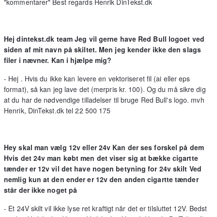
"kommentarer" Best regards Henrik DinTekst.dk
Hej dintekst.dk team Jeg vil gerne have Red Bull logoet ved
siden af mit navn på skiltet. Men jeg kender ikke den slags
filer i nævner. Kan i hjælpe mig?
- Hej . Hvis du ikke kan levere en vektoriseret fil (ai eller eps
format), så kan jeg lave det (merpris kr. 100). Og du må sikre dig
at du har de nødvendige tilladelser til bruge Red Bull's logo. mvh
Henrik, DinTekst.dk tel 22 500 175
Hey skal man vælg 12v eller 24v Kan der ses forskel på dem
Hvis det 24v man købt men det viser sig at bække cigartte
tænder er 12v vil det have nogen betyning for 24v skilt Ved
nemlig kun at den ender er 12v den anden cigartte tænder
står der ikke noget på
- Et 24V skilt vil ikke lyse ret kraftigt når det er tilsluttet 12V. Bedst