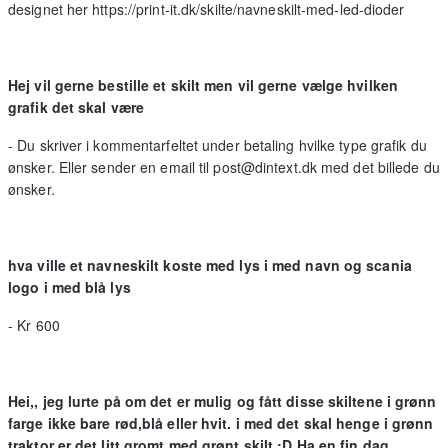
designet her https://print-it.dk/skilte/navneskilt-med-led-dioder
Hej vil gerne bestille et skilt men vil gerne vælge hvilken
grafik det skal være
- Du skriver i kommentarfeltet under betaling hvilke type grafik du
ønsker. Eller sender en email til post@dintext.dk med det billede du
ønsker.
hva ville et navneskilt koste med lys i med navn og scania
logo i med blå lys
- Kr 600
Hei,, jeg lurte på om det er mulig og fått disse skiltene i grønn
farge ikke bare rød,blå eller hvit. i med det skal henge i grønn
traktor er det litt gromt med grønt skilt :D Ha en fin dag.