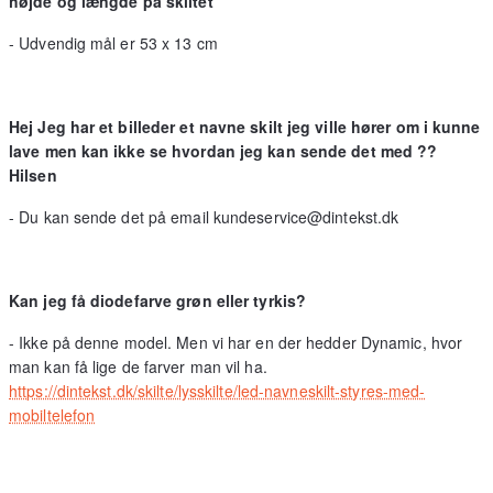
højde og længde på skiltet
- Udvendig mål er 53 x 13 cm
Hej Jeg har et billeder et navne skilt jeg ville hører om i kunne
lave men kan ikke se hvordan jeg kan sende det med ??
Hilsen
- Du kan sende det på email kundeservice@dintekst.dk
Kan jeg få diodefarve grøn eller tyrkis?
- Ikke på denne model. Men vi har en der hedder Dynamic, hvor
man kan få lige de farver man vil ha.
https://dintekst.dk/skilte/lysskilte/led-navneskilt-styres-med-
mobiltelefon