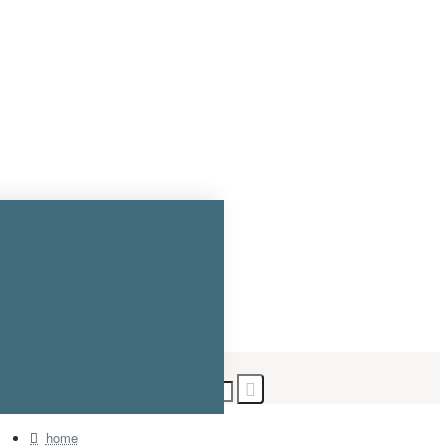
Kurv
Søg...
home