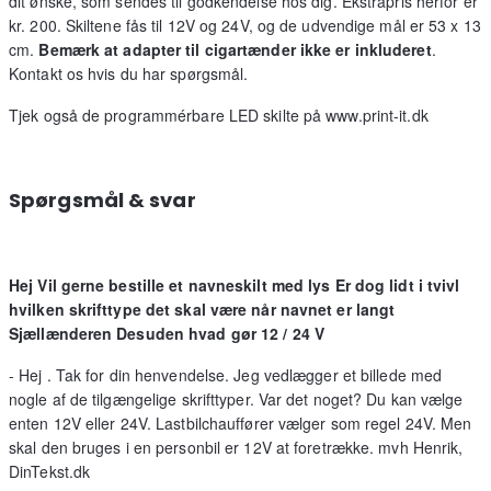
dit ønske, som sendes til godkendelse hos dig. Ekstrapris herfor er
kr. 200. Skiltene fås til 12V og 24V, og de udvendige mål er 53 x 13
cm.
Bemærk at adapter til cigartænder ikke er inkluderet
.
Kontakt os hvis du har spørgsmål.
Tjek også de programmérbare LED skilte på www.print-it.dk
Spørgsmål & svar
Hej Vil gerne bestille et navneskilt med lys Er dog lidt i tvivl
hvilken skrifttype det skal være når navnet er langt
Sjællænderen Desuden hvad gør 12 / 24 V
- Hej . Tak for din henvendelse. Jeg vedlægger et billede med
nogle af de tilgængelige skrifttyper. Var det noget? Du kan vælge
enten 12V eller 24V. Lastbilchauffører vælger som regel 24V. Men
skal den bruges i en personbil er 12V at foretrække. mvh Henrik,
DinTekst.dk