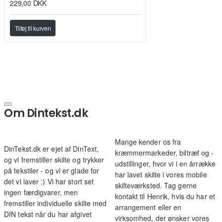
229,00 DKK
Tilføj til kurven
Om Dintekst.dk
Mange kender os fra
DinTekst.dk er ejet af DinText,
kræmmermarkeder, biltræf og -
og vi fremstiller skilte og trykker
udstillinger, hvor vi i en årrække
på tekstiler - og vi er glade for
har lavet skilte i vores mobile
det vi laver :) Vi har stort set
skilteværksted. Tag gerne
ingen færdigvarer, men
kontakt til Henrik, hvis du har et
fremstiller individuelle skilte med
arrangement eller en
DIN tekst når du har afgivet
virksomhed, der ønsker vores