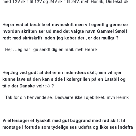
med 12V skilt til 12V og 24V skilt til 24V. mvh Henrik, DinTekst.dk
Hej er ved at bestille et navneskilt men vil egentlig gerne se
hvordan skriften ser ud med det valgte navn Gammel Smølf i
rødt med skråskrift inden jeg køber det , er det muligt ?
- Hej . Jeg har lige sendt dig en mail. mvh Henrik
Hej Jeg ved godt at det er en indendørs skilt,men vil i/jer
kunne lave så den kan sidde i kølergrillen på en Lastbil og
tåle det Danske vejr :-) ?
- Tak for din henvendelse. Desværre ikke i øjeblikket. mvh Henrik
Vi eftersøger et lysskilt med gul baggrund med rød skift til
montage i forrude som tydelige ses udefra og ikke ses indefra