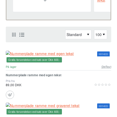
NYHED
Gratis forsendelse ved køb over Dkk 600,-
Bedst sælgende
På lager
DinText
Nummerplade ramme med egen tekst
Pris fra
89,00 DKK
NYHED
Gratis forsendelse ved køb over Dkk 600,-
Bedst sælgende