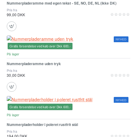
Nummerpladeramme med egen tekst - SE, NO, DE, NL (ikke DK)
Pris fra
99,00 DKK
NYHED
Gratis forsendelse ved køb over Dkk 600,-
Bedst sælgende
På lager
Nummerpladeramme uden tryk
Pris fra
30,00 DKK
NYHED
Gratis forsendelse ved køb over Dkk 600,-
På lager
Nummerpladerholder i poleret rustfrit stål
Pris fra
194,00 DKK