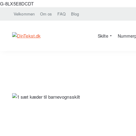
G-8LX5E8DCDT
Velkommen
Om os
FAQ
Blog
Skilte
Nummerp