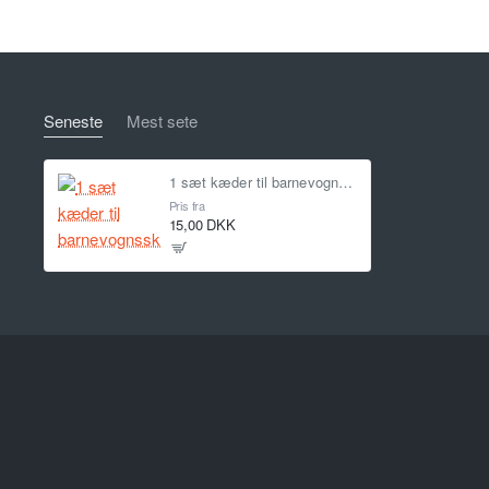
Seneste
Mest sete
1 sæt kæder til barnevognsskilt
Pris fra
15,00 DKK