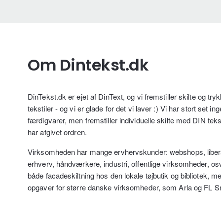
Om Dintekst.dk
DinTekst.dk er ejet af DinText, og vi fremstiller skilte og try
tekstiler - og vi er glade for det vi laver :) Vi har stort set in
færdigvarer, men fremstiller individuelle skilte med DIN teks
har afgivet ordren.
Virksomheden har mange ervhervskunder: webshops, liber
erhverv, håndværkere, industri, offentlige virksomheder, osv
både facadeskiltning hos den lokale tøjbutik og bibliotek, m
opgaver for større danske virksomheder, som Arla og FL S