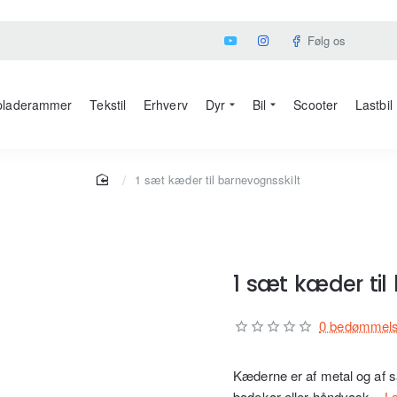
Følg os
laderammer
Tekstil
Erhverv
Dyr
Bil
Scooter
Lastbil
home
1 sæt kæder til barnevognsskilt
1 sæt kæder til
0 bedømmels
Kæderne er af metal og af 
badekar eller håndvask...
L