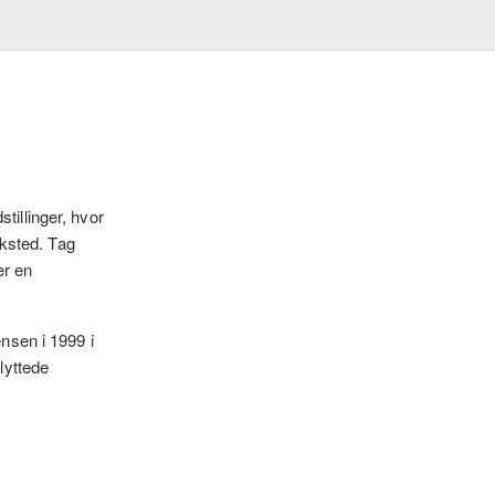
illinger, hvor
rksted. Tag
er en
nsen i 1999 i
lyttede