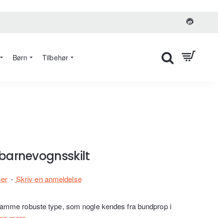
Børn
Tilbehør
 barnevognsskilt
er
-
Skriv en anmeldelse
samme robuste type, som nogle kendes fra bundprop i
æs mere