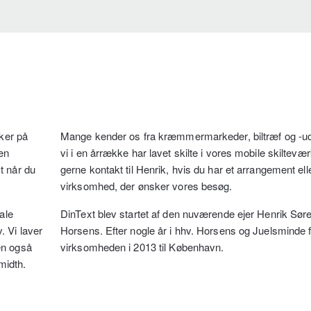
kker på
Mange kender os fra kræmmermarkeder, biltræf og -udst
gen
vi i en årrække har lavet skilte i vores mobile skiltevæ
t når du
gerne kontakt til Henrik, hvis du har et arrangement ell
virksomhed, der ønsker vores besøg.
ale
DinText blev startet af den nuværende ejer Henrik Søre
. Vi laver
Horsens. Efter nogle år i hhv. Horsens og Juelsminde f
en også
virksomheden i 2013 til København.
midth.