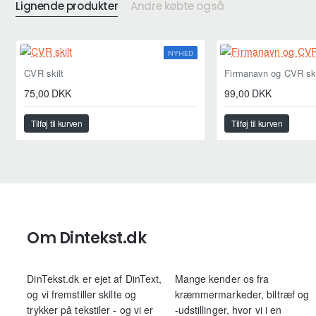
Lignende produkter
Andre købte også
NYHED
CVR skilt
Firmanavn og CVR ski
Bedst sælgende
75,00 DKK
99,00 DKK
Tilføj til kurven
Tilføj til kurven
Om Dintekst.dk
DinTekst.dk er ejet af DinText,
Mange kender os fra
og vi fremstiller skilte og
kræmmermarkeder, biltræf og
trykker på tekstiler - og vi er
-udstillinger, hvor vi i en