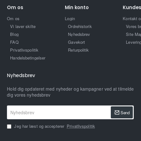
Om os
Min konto
Kundes
Om os
Login
Kontakt o
Vi laver skilte
Ordrehistorik
Vores b
Blog
Nyhedsbrev
Site Ma
FAQ
Gavekort
Leverin
Privatlivspolitik
Returpolitik
Handelsbetingelser
Nyhedsbrev
Hold dig opdateret med nyheder og kampagner ved at tilmelde
dig vores nyhedsbrev
Nyhedsbrev
Send
Jeg har læst og accepterer
Privatlivspolitik