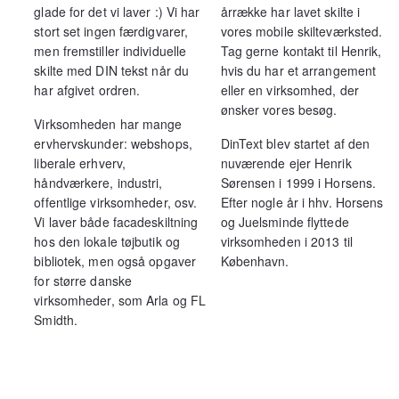
glade for det vi laver :) Vi har
årrække har lavet skilte i
stort set ingen færdigvarer,
vores mobile skilteværksted.
men fremstiller individuelle
Tag gerne kontakt til Henrik,
skilte med DIN tekst når du
hvis du har et arrangement
har afgivet ordren.
eller en virksomhed, der
ønsker vores besøg.
Virksomheden har mange
ervhervskunder: webshops,
DinText blev startet af den
liberale erhverv,
nuværende ejer Henrik
håndværkere, industri,
Sørensen i 1999 i Horsens.
offentlige virksomheder, osv.
Efter nogle år i hhv. Horsens
Vi laver både facadeskiltning
og Juelsminde flyttede
hos den lokale tøjbutik og
virksomheden i 2013 til
bibliotek, men også opgaver
København.
for større danske
virksomheder, som Arla og FL
Smidth.