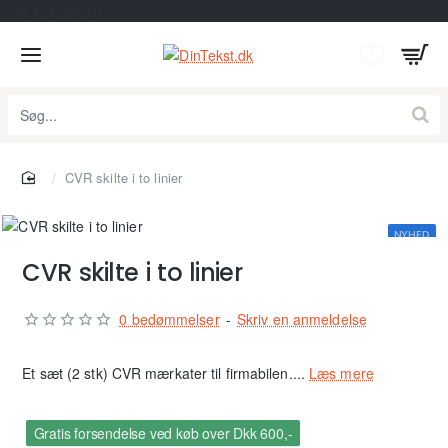
G-8LX5E8DCDT
Søg...
home
CVR skilte i to linier
NYHED
CVR skilte i to linier
0 bedømmelser
-
Skriv en anmeldelse
Et sæt (2 stk) CVR mærkater til firmabilen....
Læs mere
Gratis forsendelse ved køb over Dkk 600,-