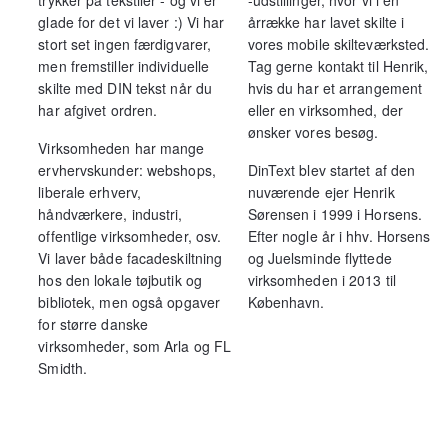
glade for det vi laver :) Vi har
årrække har lavet skilte i
stort set ingen færdigvarer,
vores mobile skilteværksted.
men fremstiller individuelle
Tag gerne kontakt til Henrik,
skilte med DIN tekst når du
hvis du har et arrangement
har afgivet ordren.
eller en virksomhed, der
ønsker vores besøg.
Virksomheden har mange
ervhervskunder: webshops,
DinText blev startet af den
liberale erhverv,
nuværende ejer Henrik
håndværkere, industri,
Sørensen i 1999 i Horsens.
offentlige virksomheder, osv.
Efter nogle år i hhv. Horsens
Vi laver både facadeskiltning
og Juelsminde flyttede
hos den lokale tøjbutik og
virksomheden i 2013 til
bibliotek, men også opgaver
København.
for større danske
virksomheder, som Arla og FL
Smidth.