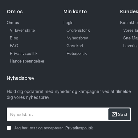
Om os
Min konto
Kundes
Om os
Login
Kontakt o
Vi laver skilte
Ordrehistorik
Vores b
Blog
Nyhedsbrev
Site Ma
FAQ
Gavekort
Leverin
Privatlivspolitik
Returpolitik
Handelsbetingelser
Nyhedsbrev
Hold dig opdateret med nyheder og kampagner ved at tilmelde
dig vores nyhedsbrev
Nyhedsbrev
Send
Jeg har læst og accepterer
Privatlivspolitik