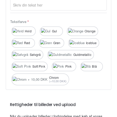
Tekstfarve
Hvid
Gul
Orange
Rød
Grøn
Iceblue
Sølvgrå
Guldmetallic
Soft Pink
Pink
Blå
Chrom
(+10,00 DKK)
Rettigheder til billeder ved upload
Når du uploader billeder i forbindelse med køb af vores