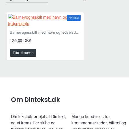
NYHED
Barnevognsskilt med navn og fødselsdato
129,00 DKK
Tilføj til kurven
Om Dintekst.dk
DinTekst.dk er ejet af DinText,
Mange kender os fra
og vi fremstiller skilte og
kræmmermarkeder, biltræf og
trykker på tekstiler - og vi er
-udstillinger, hvor vi i en